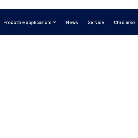
Prodotti e applicazioni
News
Service
Chi siamo
Applicazioni:
Teloneria
Gonfiabili
Compositi
Grafica
Protezione solare