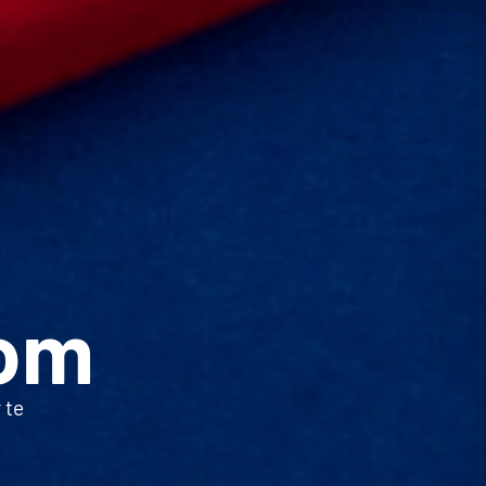
om
 te