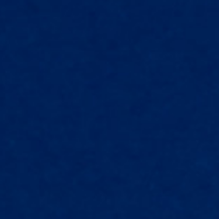
Tende ignifughe
Zanzariere