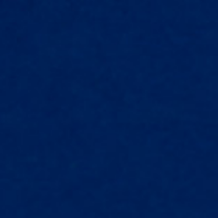
Prodotti e applicazioni
News
Service
Chi siamo
Applicazioni:
Teloneria
Gonfiabili
Compositi
Grafica
Protezione solare