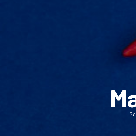
Ma
Sc