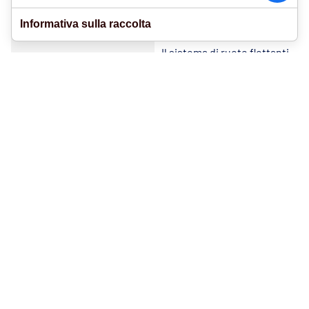
anche in ambienti di
Informativa sulla raccolta
produzione intensiva.
Il sistema di ruote flottanti
mantiene una pressione
costante sul tessuto,
migliorando la qualità delle
saldature anche in
presenza di più strati.
Il design modulare facilita
la manutenzione e
l’eventuale aggiornamento
della macchina, offrendo
una soluzione scalabile
per aziende in crescita.
RICHIEDI
INFORMAZIONI