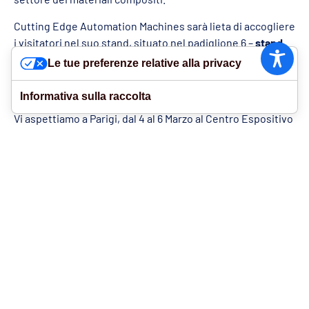
Cutting Edge Automation Machines sarà lieta di accogliere
i visitatori nel suo stand, situato nel padiglione 6 –
stand
6P57
– e mostrare,
in anteprima
, il video che riporta
Le tue preferenze relative alla privacy
l’intervista di Giovanni Soldini sul suo nuovo progetto, per
il quale ha scelto la macchina SM-332-TA
.
Informativa sulla raccolta
Vi aspettiamo a Parigi, dal 4 al 6 Marzo al Centro Espositivo
di Parigi-Nord Villepinte!
ISCRIVITI ALLA
NEWSLETTER