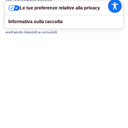
PVC sia sempre precisa.
Le tue preferenze relative alla privacy
Durante tutto il ciclo di lavoro, il sistema si muove
automaticamente da sinistra a destra per garantire un
Informativa sulla raccolta
riavvolgimento perfetto delle cinghie antieffrazione,
evitando impigli e grovigli.
Guide speciali, ruote di saldatura e ugelli sono stati
aggiunti per garantire una qualità elevata nella produzione
delle cinghie. La macchina può essere programmata per
produrre una quantità precisa di metri. Una serie di
sensori e fotocellule monitora i rotoli di materiale
(cinghie
in PVC + cavi): se il materiale sta per esaurirsi, il processo
di saldatura viene interrotto automaticamente,
permettendo all’operatore di caricare un nuovo rotolo.