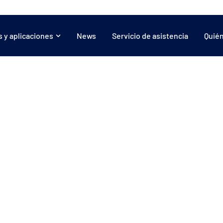
 y aplicaciones
News
Servicio de asistencia
Quié
Aplicaciones:
Lonas
Inflables
Compuestos
Gráfica
Protección solar