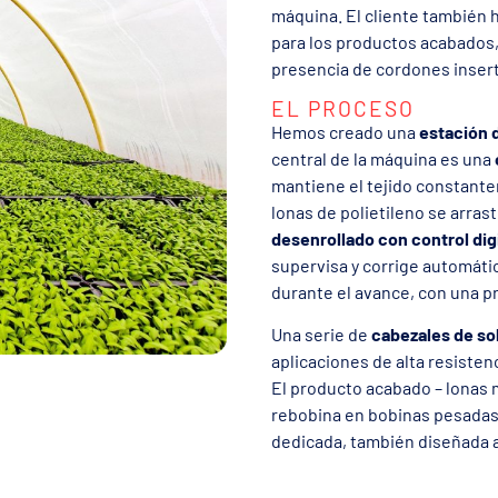
máquina. El cliente también h
para los productos acabados
presencia de cordones inserta
EL PROCESO
Hemos creado una
estación d
central de la máquina es una
mantiene el tejido constante
lonas de polietileno se arras
desenrollado con control digit
supervisa y corrige automáti
durante el avance, con una pr
Una serie de
cabezales de sol
aplicaciones de alta resisten
El producto acabado – lonas m
rebobina en bobinas pesadas
dedicada, también diseñada 