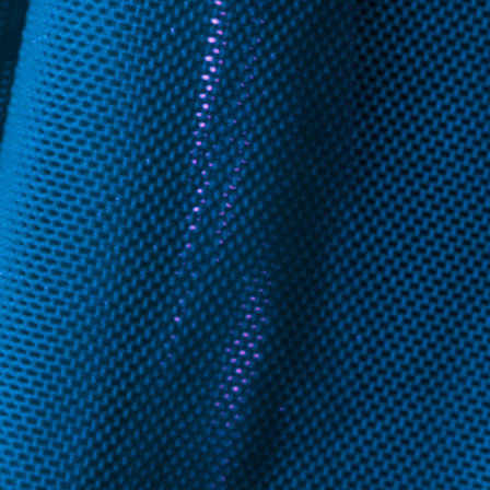
Productos
Función:
Cortar
Coser
Soldar