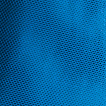
 y aplicaciones
News
Servicio de asistencia
Quié
Aplicaciones:
Lonas
Inflables
Compuestos
Gráfica
Protección solar