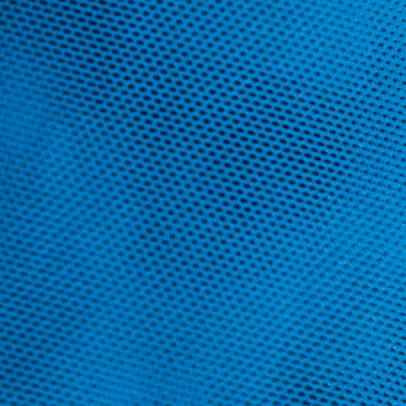
Cortinas ignífugas
Mosquiteras