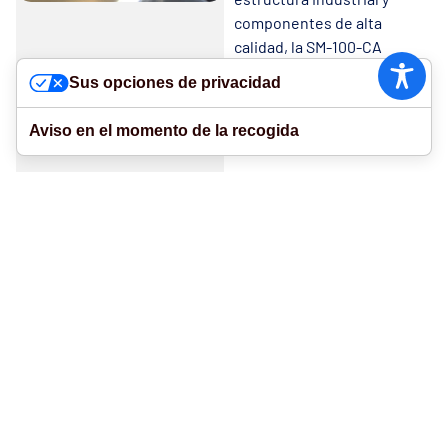
componentes de alta
calidad, la SM-100-CA
ofrece alta fiabilidad
Sus opciones de privacidad
operativa incluso en
entornos de producción
Aviso en el momento de la recogida
intensiva.
El módulo de extensión
aumenta el área de
trabajo, facilitando la
gestión de materiales de
gran tamaño.
El sistema de
posicionamiento semi-
automático de las guías y
la sustitución rápida de las
mismas mejoran la
eficiencia operativa,