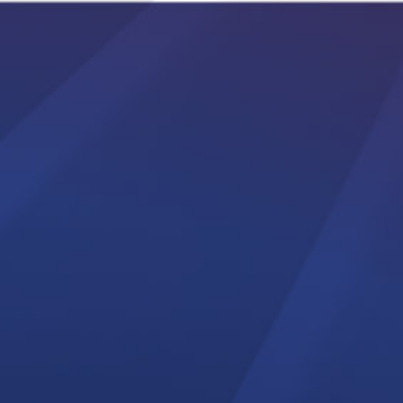
Productos
Función:
Cortar
Coser
Soldar