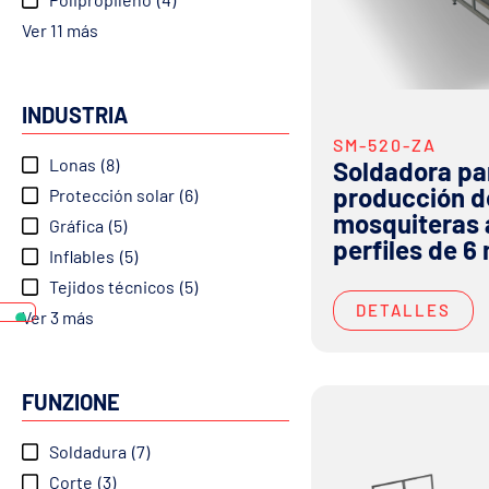
Ver 11 más
INDUSTRIA
SM-520-ZA
Lonas
(8)
Soldadora par
producción d
Protección solar
(6)
mosquiteras 
Gráfica
(5)
perfiles de 6
Inflables
(5)
Tejidos técnicos
(5)
DETALLES
Ver 3 más
FUNZIONE
Soldadura
(7)
Corte
(3)