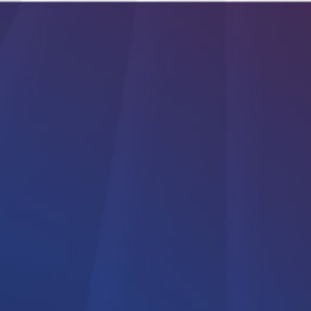
 y aplicaciones
News
Servicio de asistencia
Quié
Aplicaciones:
Lonas
Inflables
Compuestos
Gráfica
Protección solar