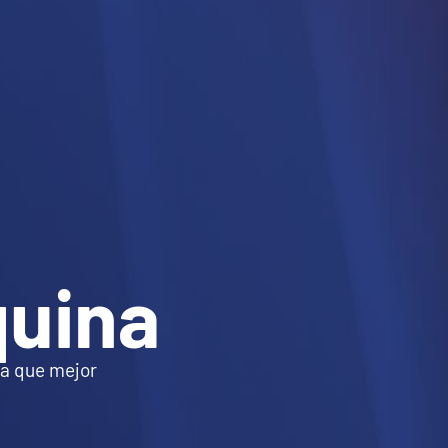
uina
na que mejor