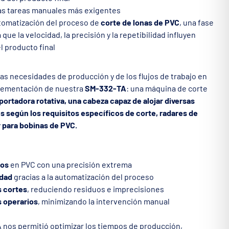
las tareas manuales más exigentes
automatización del proceso de
corte de lonas de PVC
, una fase
 que la velocidad, la precisión y la repetibilidad influyen
l producto final
 las necesidades de producción y de los flujos de trabajo en
plementación de nuestra
SM-332-TA
: una máquina de corte
portadora rotativa, una cabeza capaz de alojar diversas
 según los requisitos específicos de corte, radares de
 para bobinas de PVC.
uos
en PVC con una precisión extrema
idad
gracias a la automatización del proceso
s cortes
, reduciendo residuos e imprecisiones
os operarios
, minimizando la intervención manual
 nos permitió optimizar los tiempos de producción,