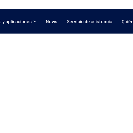
 y aplicaciones
News
Servicio de asistencia
Quié
Aplicaciones:
Lonas
Inflables
Compuestos
Gráfica
Protección solar