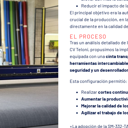
Reducir el impacto de 
El principal objetivo era la 
crucial de la producción, en la
directamente en la calidad de
EL PROCESO
Tras un análisis detallado de
CV Teloni, propusimos la im
equipada con una
cinta trans
herramientas intercambiables
seguridad y un desenrollador
Esta configuración permitió:
Realizar
cortes contin
Aumentar la productiv
Mejorar la calidad de lo
Agilizar el trabajo de l
«La adopción de la SM-332-TA