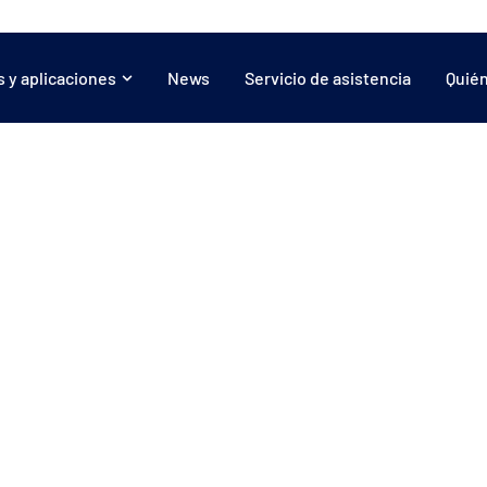
 y aplicaciones
News
Servicio de asistencia
Quié
Aplicaciones:
Lonas
Inflables
Compuestos
Gráfica
Protección solar