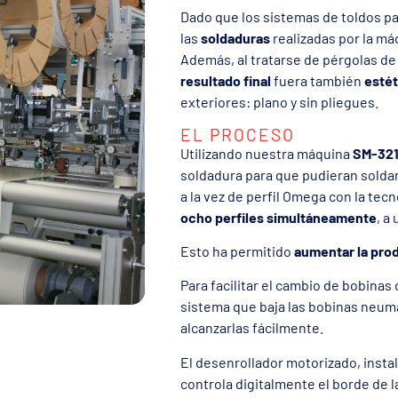
Dado que los sistemas de toldos p
las
soldaduras
realizadas por la má
Además, al tratarse de pérgolas de
resultado final
fuera también
esté
exteriores: plano y sin pliegues.
EL PROCESO
Utilizando nuestra máquina
SM-32
soldadura para que pudieran soldar
a la vez de perfil Omega con la tec
ocho perfiles simultáneamente
, a
Esto ha permitido
aumentar la prod
Para facilitar el cambio de bobinas
sistema que baja las bobinas neum
alcanzarlas fácilmente.
El desenrollador motorizado, insta
controla digitalmente el borde de l